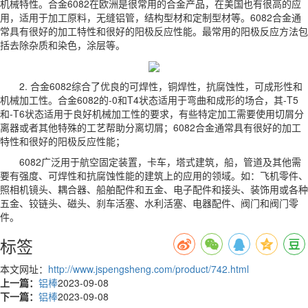
机械特性。合金6082在欧洲是很常用的合金产品，在美国也有很高的应
用，适用于加工原料，无缝铝管，结构型材和定制型材等。6082合金通
常具有很好的加工特性和很好的阳极反应性能。最常用的阳极反应方法包
括去除杂质和染色，涂层等。
2. 合金6082综合了优良的可焊性，铜焊性，抗腐蚀性，可成形性和
机械加工性。合金6082的-0和T4状态适用于弯曲和成形的场合，其-T5
和-T6状态适用于良好机械加工性的要求，有些特定加工需要使用切屑分
离器或者其他特殊的工艺帮助分离切屑；6082合金通常具有很好的加工
特性和很好的阳极反应性能；
6082广泛用于航空固定装置，卡车，塔式建筑，船，管道及其他需
要有强度、可焊性和抗腐蚀性能的建筑上的应用的领域。如：飞机零件、
照相机镜头、耦合器、船舶配件和五金、电子配件和接头、装饰用或各种
五金、铰链头、磁头、刹车活塞、水利活塞、电器配件、阀门和阀门零
件。
标签
本文网址：
http://www.jspengsheng.com/product/742.html
上一篇：
铝棒
2023-09-08
下一篇：
铝棒
2023-09-08